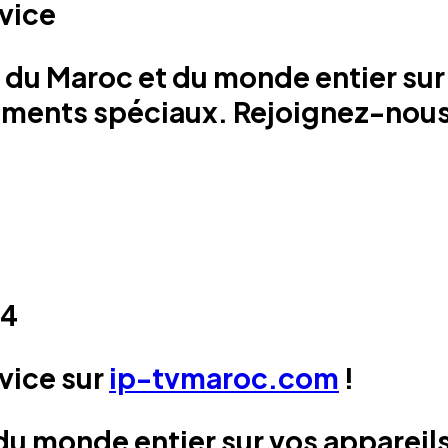
vice
s du
Maroc
et du monde entier sur
ments spéciaux. Rejoignez-nous 
24
rvice
sur
ip-tvmaroc.com
!
du monde entier sur vos appareils 