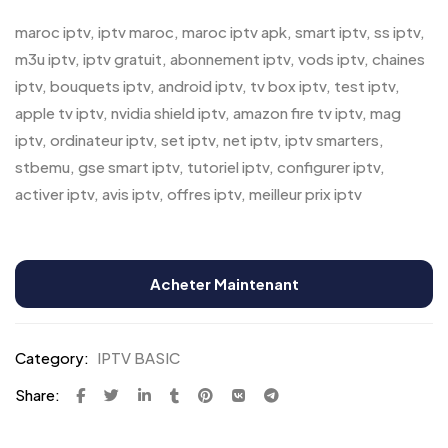
maroc iptv, iptv maroc, maroc iptv apk, smart iptv, ss iptv,
m3u iptv, iptv gratuit, abonnement iptv, vods iptv, chaines
iptv, bouquets iptv, android iptv, tv box iptv, test iptv,
apple tv iptv, nvidia shield iptv, amazon fire tv iptv, mag
iptv, ordinateur iptv, set iptv, net iptv, iptv smarters,
stbemu, gse smart iptv, tutoriel iptv, configurer iptv,
activer iptv, avis iptv, offres iptv, meilleur prix iptv
Acheter Maintenant
Category:
IPTV BASIC
Share: